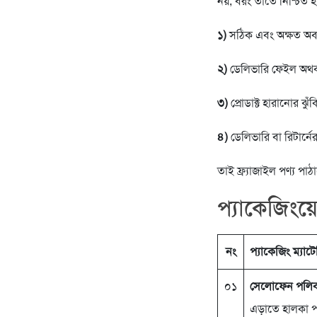
নয়, বরং তাতে নিশ্চিত হ
১)
সঠিক এবং অক্ষত অবস্থা
২)
ডেলিভারি ফেইল অথবা রি
৩)
প্রোডাক্ট হারানোর ঝুঁ
৪)
ডেলিভারি বা রিটার্নে
তাই ফ্র্যাজাইল পণ্য পাঠ
প্যাকেজিংয়
নং
প্যাকেজিং ম্যাট
০১
সেলোফেন পলিব্
এড়াতে হালকা প