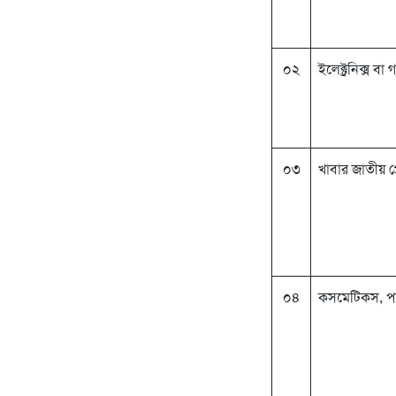
০২
ইলেক্ট্রনিক্স ব
০৩
খাবার জাতীয় প্র
০৪
কসমেটিকস, পা