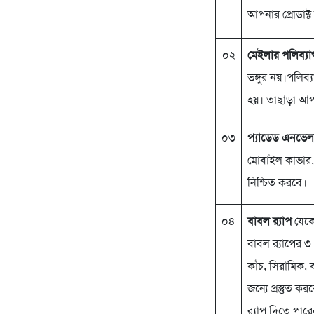
আপনার প্রোডাক্ট
০২
মেইলার পলিব্যা
ভঙ্গুর নয়।পলিব
হয়। তাছাড়া আ
০৩
প্যাডেড এনভেল
মোবাইল কাভার, ঘ
নিশ্চিত করবে।
০৪
বাবল র‍্যাপ
যেকোন
বাবল র‍্যাপের 
কাঁচ, সিরামিক, বা
জন্যে প্রস্তুত ক
র‍্যাপ দিতে পার