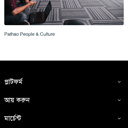
Pathao People & Culture
প্লাটফর্ম
আয় করুন
মার্চেন্ট