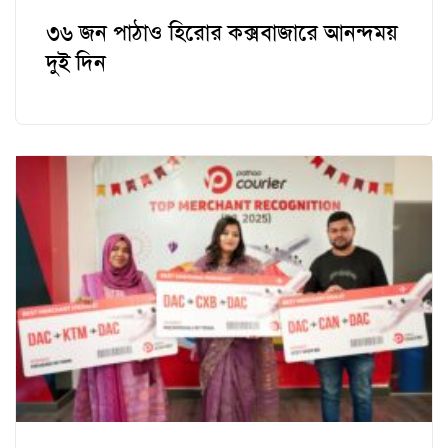
৩৬ জন পাঠাও হিরোর কক্সবাজারে আনন্দময়
দুই দিন