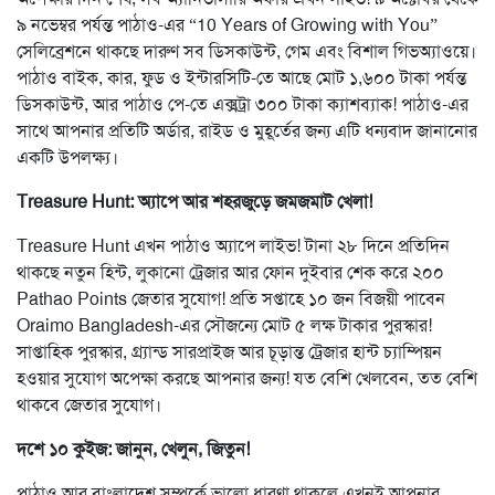
৯ নভেম্বর পর্যন্ত পাঠাও-এর “10 Years of Growing with You”
সেলিব্রেশনে থাকছে দারুণ সব ডিসকাউন্ট, গেম এবং বিশাল গিভঅ্যাওয়ে।
পাঠাও বাইক, কার, ফুড ও ইন্টারসিটি-তে আছে মোট ১,৬০০ টাকা পর্যন্ত
ডিসকাউন্ট, আর পাঠাও পে-তে এক্সট্রা ৩০০ টাকা ক্যাশব্যাক! পাঠাও-এর
সাথে আপনার প্রতিটি অর্ডার, রাইড ও মুহূর্তের জন্য এটি ধন্যবাদ জানানোর
একটি উপলক্ষ্য।
Treasure Hunt: অ্যাপে আর শহরজুড়ে জমজমাট খেলা!
Treasure Hunt এখন পাঠাও অ্যাপে লাইভ! টানা ২৮ দিনে প্রতিদিন
থাকছে নতুন হিন্ট, লুকানো ট্রেজার আর ফোন দুইবার শেক করে ২০০
Pathao Points জেতার সুযোগ! প্রতি সপ্তাহে ১০ জন বিজয়ী পাবেন
Oraimo Bangladesh-এর সৌজন্যে মোট ৫ লক্ষ টাকার পুরস্কার!
সাপ্তাহিক পুরস্কার, গ্র্যান্ড সারপ্রাইজ আর চূড়ান্ত ট্রেজার হান্ট চ্যাম্পিয়ন
হওয়ার সুযোগ অপেক্ষা করছে আপনার জন্য! যত বেশি খেলবেন, তত বেশি
থাকবে জেতার সুযোগ।
দশে ১০ কুইজ: জানুন, খেলুন, জিতুন!
পাঠাও আর বাংলাদেশ সম্পর্কে ভালো ধারণা থাকলে এখনই আপনার