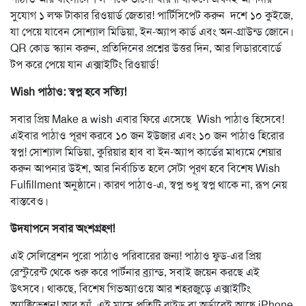
সুযোগ ১ লক্ষ টাকার রিওয়ার্ড জেতার! পার্টিসিপেট করুন দশে ১০ কুইজে,
যা পেয়ে যাবেন সোশ্যাল মিডিয়া, ইন-অ্যাপ কার্ড এবং অন-গ্রাউন্ড জোনে।
QR কোড স্ক্যান করুন, প্রতিদিনের প্রশ্নের উত্তর দিন, আর লিডারবোর্ডে
টপ করে পেয়ে যান এক্সাইটিং রিওয়ার্ড!
Wish পাঠাও: স্বপ্ন হবে সত্যি!
সবার প্রিয় Make a wish এবার ফিরে এসেছে Wish পাঠাও হিসেবে!
এইবার পাঠাও পূরণ করবে ১০ জন ইউজার এবং ১০ জন পাঠাও হিরোর
স্বপ্ন! সোশ্যাল মিডিয়া, কুরিয়ার হাব বা ইন-অ্যাপ কার্ডের মাধ্যমে শেয়ার
করুন আপনার উইশ, আর নির্বাচিত হলে সেটা পূরণ হবে বিশেষ Wish
Fulfillment অনুষ্ঠানে। কারণ পাঠাও-এ, স্বপ্ন শুধু স্বপ্ন থাকে না, রূপ নেয়
বাস্তবেও।
উদযাপনে সবার অংশগ্রহণ!
এই সেলিব্রেশন পুরো পাঠাও পরিবারের জন্য! পাঠাও ফুড-এর প্রিয়
রেস্টুরেন্ট থেকে শুরু করে পার্টনার ব্র্যান্ড, সবাই জয়েন করছে এই
উৎসবে। থাকছে, বিশেষ গিভঅ্যাওয়ে আর শহরজুড়ে এক্সাইটিং
অ্যাক্টিভেশন! আর হ্যাঁ, এই মাসে প্রতিটি রাইড বা অর্ডারেই আছে iPhone