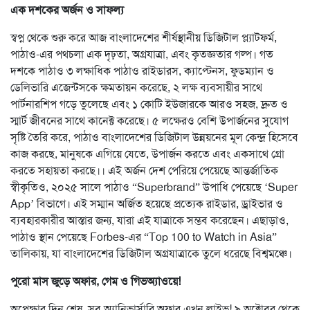
এক দশকের অর্জন ও সাফল্য
স্বপ্ন থেকে শুরু করে আজ বাংলাদেশের শীর্ষস্থানীয় ডিজিটাল প্ল্যাটফর্ম,
পাঠাও-এর পথচলা এক দৃঢ়তা, অগ্রযাত্রা, এবং কৃতজ্ঞতার গল্প। গত
দশকে পাঠাও ৩ লক্ষাধিক পাঠাও রাইডারস, ক্যাপ্টেনস, ফুডম্যান ও
ডেলিভারি এজেন্টসকে ক্ষমতায়ন করেছে, ২ লক্ষ ব্যবসায়ীর সাথে
পার্টনারশিপ গড়ে তুলেছে এবং ১ কোটি ইউজারকে আরও সহজ, দ্রুত ও
স্মার্ট জীবনের সাথে কানেক্ট করেছে। ৫ লক্ষেরও বেশি উপার্জনের সুযোগ
সৃষ্টি তৈরি করে, পাঠাও বাংলাদেশের ডিজিটাল উন্নয়নের মূল কেন্দ্র হিসেবে
কাজ করছে, মানুষকে এগিয়ে যেতে, উপার্জন করতে এবং একসাথে গ্রো
করতে সহায়তা করছে।। এই অর্জন দেশ পেরিয়ে পেয়েছে আন্তর্জাতিক
স্বীকৃতিও, ২০২৫ সালে পাঠাও “Superbrand” উপাধি পেয়েছে ‘Super
App’ বিভাগে। এই সম্মান অর্জিত হয়েছে প্রত্যেক রাইডার, ড্রাইভার ও
ব্যবহারকারীর আস্তার জন্য, যারা এই যাত্রাকে সম্ভব করেছেন। এছাড়াও,
পাঠাও স্থান পেয়েছে Forbes-এর “Top 100 to Watch in Asia”
তালিকায়, যা বাংলাদেশের ডিজিটাল অগ্রযাত্রাকে তুলে ধরেছে বিশ্বমঞ্চে।
পুরো মাস জুড়ে অফার, গেম ও গিভঅ্যাওয়ে!
অপেক্ষার দিন শেষ, সব অ্যানিভার্সারি অফার এখন লাইভ! ৯ অক্টোবর থেকে