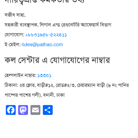
সজীব সাহা,
সহকারী ব্যবস্থাপক, লিগাল এন্ড রেগুলেটরি অ্যাফেয়ার্স বিভাগ
যোগাযোগ:
+৮৮০১৯৫৮-৫২২৪১১
ই-মেইল:
rides@pathao.com
কল সেন্টার এ যোগাযোগের নাম্বার
হেল্পলাইন নাম্বার:
১৩৩০১
ঠিকানা: ২য় ফ্লোর, বাড়ী#১২, রোড#২/৩, চেয়ারম্যান বাড়ী (৬ নং পানির
পাম্পের পাশের গলী), বনানী, ঢাকা
Facebook
Mastodon
Email
Share