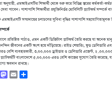
অনুযায়ী, এমআইএসটির শিক্ষার্থী থেকে শুরু করে বিভিন্ন স্তরের কর্মকর্তা-কর
সেবা পাবেন। পাশাপাশি শিক্ষার্থীরা প্রযুক্তিনির্ভর মোবিলিটি প্ল্যাটফর্ম সম্পর্ক
তি এমআইএসটি সম্প্রদায়ের চলাচলের সুবিধা বৃদ্ধির পাশাপাশি সহযোগিতামূলক
ম্পর্কে
লে প্রতিষ্ঠিত পাঠাও, এমন একটি ডিজিটাল প্লাটফর্ম তৈরি করছে যা অনেক মান
নন্দিন জীবনের একটি অংশ হয়ে দাঁড়িয়েছে। রাইড শেয়ারিং, ফুড ডেলিভারি এবং 
েরও বেশি ব্যবহারকারী, ৩,০০,০০০ ড্রাইভার ও ডেলিভারি এজেন্ট, ২ ,০০,০০০ ম
 প্ল্যাটফর্মটি বাংলাদেশে ৫,০০,০০০-এরও বেশি কাজের সুযোগ তৈরি করেছে, য
যোগ্য অবদান রাখছে।
Facebook
Mastodon
Email
Share