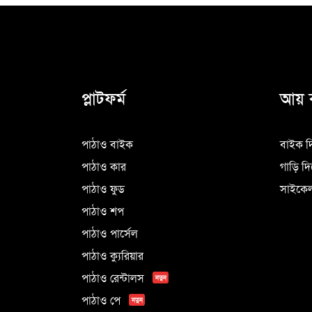
প্লাটফর্ম
আয় 
পাঠাও বাইক
বাইক দ
পাঠাও কার
গাড়ি দ
পাঠাও ফুড
সাইকেল
পাঠাও শপ
পাঠাও পার্সেল
পাঠাও ক্যুরিয়ার
পাঠাও রেন্টালস
নতুন
পাঠাও পে
নতুন