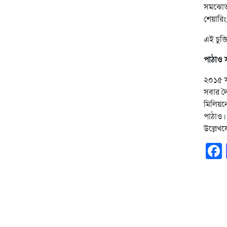
সমঝোতা 
শেয়ারিং 
এই চুক্
পাঠাও স
২০১৫ সা
সবার দৈ
মিলিয়ন
পাঠাও।
উল্লেখ