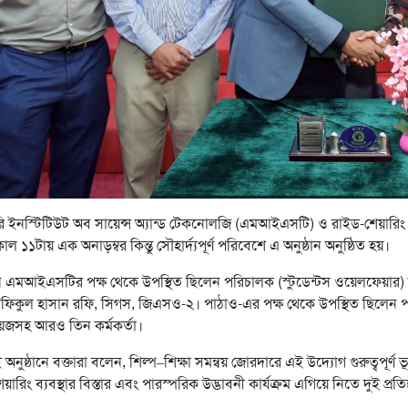
ি ইনস্টিটিউট অব সায়েন্স অ্যান্ড টেকনোলজি (এমআইএসটি) ও রাইড-শেয়ারিং প
 ১১টায় এক অনাড়ম্বর কিন্তু সৌহার্দ্যপূর্ণ পরিবেশে এ অনুষ্ঠান অনুষ্ঠিত হয়।
নে এমআইএসটির পক্ষ থেকে উপস্থিত ছিলেন পরিচালক (স্টুডেন্টস ওয়েলফেয়ার)
িকুল হাসান রফি, সিগস, জিএসও-২। পাঠাও-এর পক্ষ থেকে উপস্থিত ছিলেন পার্ট
েজসহ আরও তিন কর্মকর্তা।
ই অনুষ্ঠানে বক্তারা বলেন, শিল্প–শিক্ষা সমন্বয় জোরদারে এই উদ্যোগ গুরুত্বপূর্ণ ভূ
য়ারিং ব্যবস্থার বিস্তার এবং পারস্পরিক উদ্ভাবনী কার্যক্রম এগিয়ে নিতে দুই প্রতি