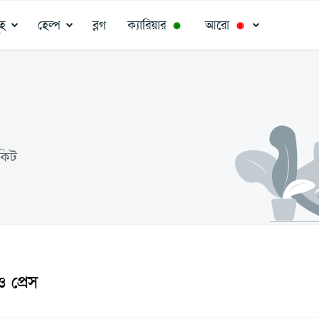
ূহ
হেল্প
ব্লগ
ক্যারিয়ার
আরো
◉
◉
কিট
 প্রেস