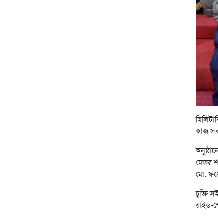
মিলিটার
আজ সকাল
অনুষ্ঠা
মেজর শফ
মো. ফয়
চুক্তি স
রাইড-শে