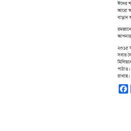
ঈদের শ
আরো অনে
বাড়ান 
রমজানে
আপনার 
২০১৫ সা
সবার দৈ
মিলিয়ন
পাঠাও।
রাখছে।