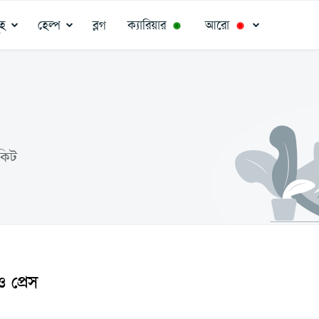
ূহ
হেল্প
ব্লগ
ক্যারিয়ার
আরো
◉
◉
কিট
 প্রেস