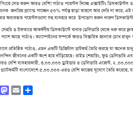
পিংয়ে সেভ করুন আরও বেশি! পাঠাও পয়েন্টস দিচ্ছে এক্সাইটিং ডিসকাউন্টস ও 
ক জনপ্রিয় ব্র্যান্ডে পাচ্ছেন ৫০% পর্যন্ত ছাড়! তাহলে আর দেরি না করে, এ
আর অব্যবহৃত পয়েন্টসগুলো সহ ব্যবহার করে উপভোগ করুন দারুণ ডিসকাউন্
 সেহরি ও ইফতারে আকর্ষণীয় ডিসকাউন্টে খাবার ডেলিভারি থেকে শুরু করে দ্র
পাশে আছে পাঠাও। ক্যাম্পেইনের সম্পর্কে আরও বিস্তারিত জানতে চোখ রাখুন
লে প্রতিষ্ঠিত পাঠাও, এমন একটি ডিজিটাল প্লাটফর্ম তৈরি করছে যা অনেক মান
নন্দিন জীবনের একটি অংশ হয়ে দাঁড়িয়েছে। রাইড শেয়ারিং, ফুড ডেলিভারি এব
েরও বেশি ব্যবহারকারী, ৩,০০,০০০ ড্রাইভার ও ডেলিভারি এজেন্ট, ২ ,০০,০০০ ম
 প্ল্যাটফর্মটি বাংলাদেশে ৫,০০,০০০-এরও বেশি কাজের সুযোগ তৈরি করেছে, য
Facebook
Mastodon
Email
Share