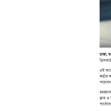
ঢাকা, ব
ডিসকাউন
এই ক্য
অর্ডার
পারবেন
রমজানে
দ্রুত ও
পার্সে