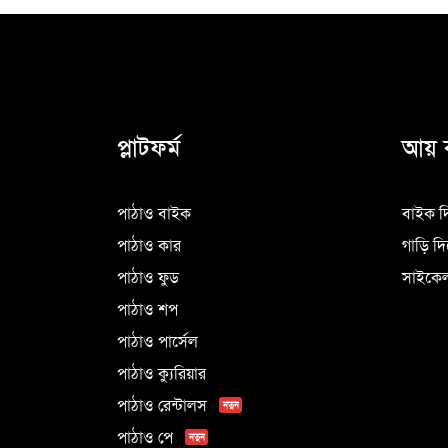
প্লাটফর্ম
আয় 
পাঠাও বাইক
বাইক দ
পাঠাও কার
গাড়ি দ
পাঠাও ফুড
সাইকেল
পাঠাও শপ
পাঠাও পার্সেল
পাঠাও ক্যুরিয়ার
পাঠাও রেন্টালস
নতুন
পাঠাও পে
নতুন