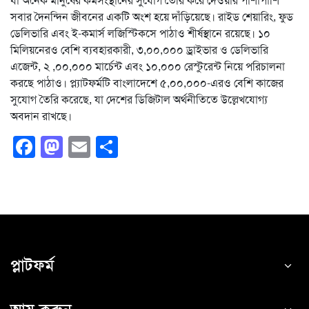
যা অনেক মানুষের কর্মসংস্থানের সুযোগ তৈরি করে দেওয়ার পাশাপাশি
সবার দৈনন্দিন জীবনের একটি অংশ হয়ে দাঁড়িয়েছে। রাইড শেয়ারিং, ফুড
ডেলিভারি এবং ই-কমার্স লজিস্টিকসে পাঠাও শীর্ষস্থানে রয়েছে। ১০
মিলিয়নেরও বেশি ব্যবহারকারী, ৩,০০,০০০ ড্রাইভার ও ডেলিভারি
এজেন্ট, ২ ,০০,০০০ মার্চেন্ট এবং ১০,০০০ রেস্টুরেন্ট নিয়ে পরিচালনা
করছে পাঠাও। প্ল্যাটফর্মটি বাংলাদেশে ৫,০০,০০০-এরও বেশি কাজের
সুযোগ তৈরি করেছে, যা দেশের ডিজিটাল অর্থনীতিতে উল্লেখযোগ্য
অবদান রাখছে।
Facebook
Mastodon
Email
Share
প্লাটফর্ম