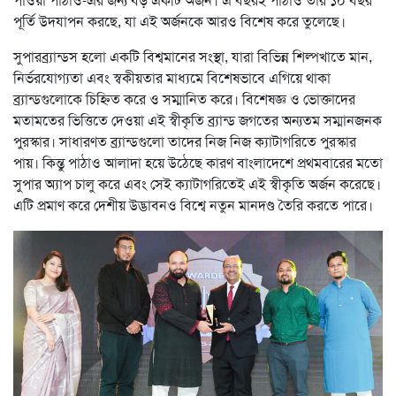
পাওয়া পাঠাও-এর জন্য বড় একটি অর্জন। এ বছরই পাঠাও তার ১০ বছর
পূর্তি উদযাপন করছে, যা এই অর্জনকে আরও বিশেষ করে তুলেছে।
সুপারব্র্যান্ডস হলো একটি বিশ্বমানের সংস্থা, যারা বিভিন্ন শিল্পখাতে মান,
নির্ভরযোগ্যতা এবং স্বকীয়তার মাধ্যমে বিশেষভাবে এগিয়ে থাকা
ব্র্যান্ডগুলোকে চিহ্নিত করে ও সম্মানিত করে। বিশেষজ্ঞ ও ভোক্তাদের
মতামতের ভিত্তিতে দেওয়া এই স্বীকৃতি ব্র্যান্ড জগতের অন্যতম সম্মানজনক
পুরস্কার। সাধারণত ব্র্যান্ডগুলো তাদের নিজ নিজ ক্যাটাগরিতে পুরস্কার
পায়। কিন্তু পাঠাও আলাদা হয়ে উঠেছে কারণ বাংলাদেশে প্রথমবারের মতো
সুপার অ্যাপ চালু করে এবং সেই ক্যাটাগরিতেই এই স্বীকৃতি অর্জন করেছে।
এটি প্রমাণ করে দেশীয় উদ্ভাবনও বিশ্বে নতুন মানদণ্ড তৈরি করতে পারে।