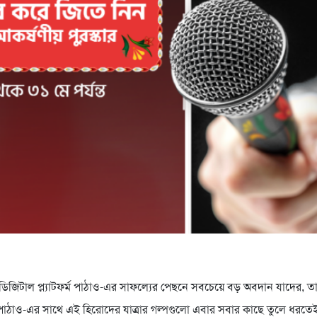
 ডিজিটাল প্ল্যাটফর্ম পাঠাও-এর সাফল্যের পেছনে সবচেয়ে বড় অবদান যাদের,
র্ম পাঠাও-এর সাথে এই হিরোদের যাত্রার গল্পগুলো এবার সবার কাছে তুলে ধরতে