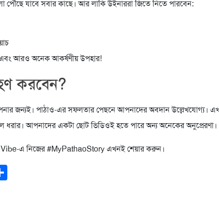
ো পৌঁছে যাবে সবার কাছে। আর লাকি উইনাররা জিতে নিতে পারবেন:
য়াচ
এবং আরও অনেক আকর্ষণীয় উপহার!
রহণ করবেন?
আপনার জন্যই। পাঠাও-এর সফলতার পেছনে আপনাদের অবদান উল্লেখযোগ্য। এ
লে ধরার। আপনাদের একটা ছোট ভিডিওই হতে পারে অন্য অনেকের অনুপ্রেরণা।
শি Vibe-এ নিজের #MyPathaoStory এখনই শেয়ার করুন।
ook
todon
mail
Share