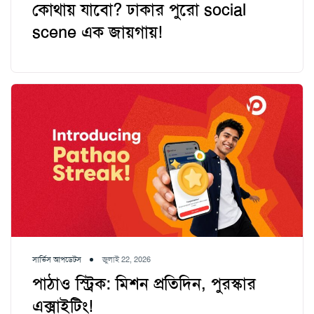
কোথায় যাবো? ঢাকার পুরো social
scene এক জায়গায়!
সার্ভিস আপডেটস
জুলাই 22, 2026
পাঠাও স্ট্রিক: মিশন প্রতিদিন, পুরস্কার
এক্সাইটিং!