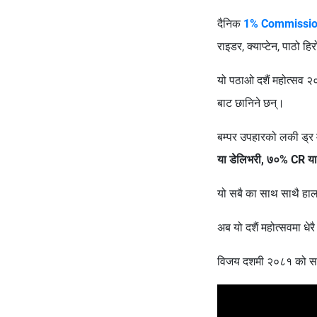
दैनिक
1% Commissio
राइडर, क्याप्टेन, पाठो ह
यो पठाओ दशैं महोत्सव २
बाट छानिने छन्।
बम्पर उपहारको लकी ड्र म
या डेलिभरी, ७०% CR य
यो सबै का साथ साथै हालक
अब यो दशैं महोत्सवमा धे
विजय दशमी २०८१ को सबै 