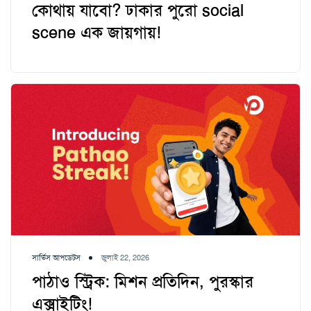
কোথায় যাবো? ঢাকার পুরো social
scene এক জায়গায়!
সার্ভিস আপডেটস
জুলাই 22, 2026
পাঠাও স্ট্রিক: মিশন প্রতিদিন, পুরস্কার
এক্সাইটিং!