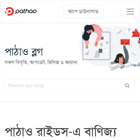
অ্যাপ ডাউনলোড
পাঠাও ব্লগ
সকল বিবৃতি, আপডেট, রিলিজ ও অন্যান্য
পাঠাও রাইডস-এ বাণিজ্য