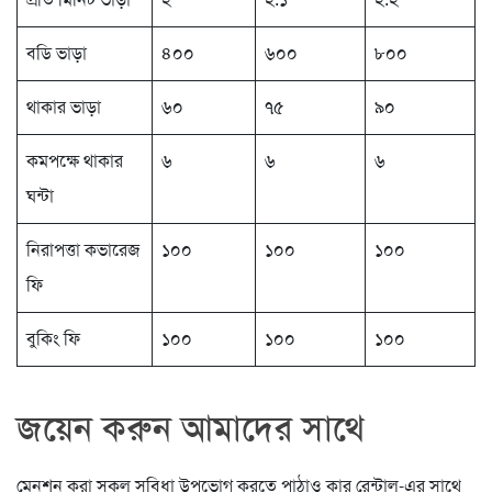
বডি ভাড়া
৪০০
৬০০
৮০০
থাকার ভাড়া
৬০
৭৫
৯০
কমপক্ষে থাকার
৬
৬
৬
ঘন্টা
নিরাপত্তা কভারেজ
১০০
১০০
১০০
ফি
বুকিং ফি
১০০
১০০
১০০
জয়েন করুন আমাদের সাথে
মেনশন করা সকল সুবিধা উপভোগ করতে পাঠাও কার রেন্টাল-এর সাথে