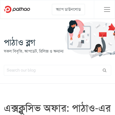
অ্যাপ ডাউনলোড
পাঠাও ব্লগ
সকল বিবৃতি, আপডেট, রিলিজ ও অন্যান্য
এক্সক্লুসিভ অফার: পাঠাও-এর