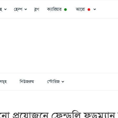
ূহ
হেল্প
ব্লগ
ক্যারিয়ার
আরো
◉
◉
সমূহ
নিউজরুম
স্টোরিজ
ো প্রয়োজনে ফ্রেন্ডলি ফুডম্যা