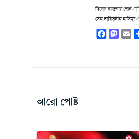
দিনের ব্যস্ততায় ছোটখা
সেই দায়িত্বটাই হাসিমু
Faceb
Mas
E
আরো পোষ্ট