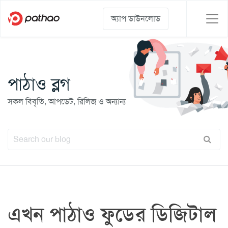
অ্যাপ ডাউনলোড
পাঠাও ব্লগ
সকল বিবৃতি, আপডেট, রিলিজ ও অন্যান্য
এখন পাঠাও ফুডের ডিজিটাল