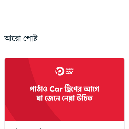
আরো পোষ্ট