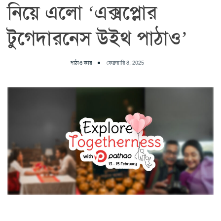
নিয়ে এলো ‘এক্সপ্লোর
টুগেদারনেস উইথ পাঠাও’
পাঠাও কার
ফেব্রুয়ারি 8, 2025