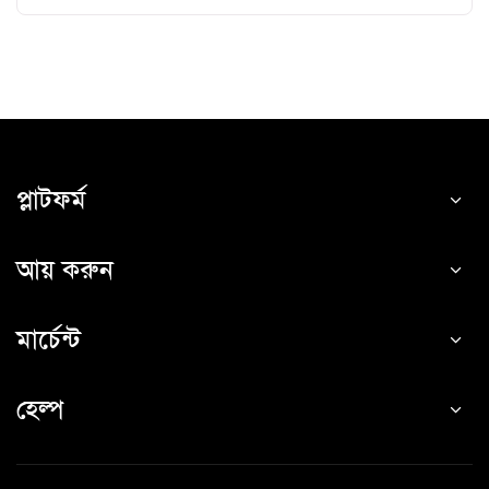
প্লাটফর্ম
আয় করুন
মার্চেন্ট
হেল্প