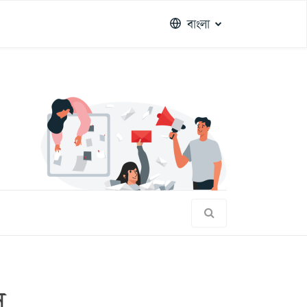
বাংলা
স