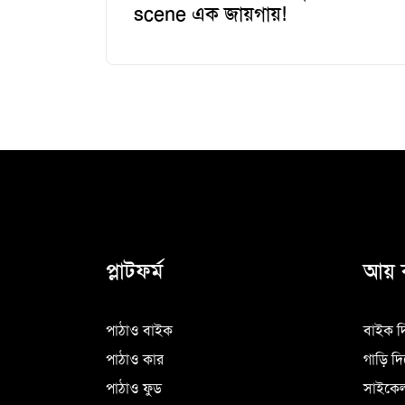
scene এক জায়গায়!
প্লাটফর্ম
আয় 
পাঠাও বাইক
বাইক দ
পাঠাও কার
গাড়ি দ
পাঠাও ফুড
সাইকেল