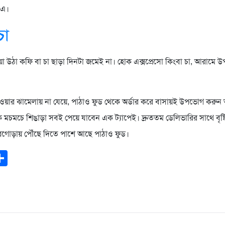
-এ।
চা
ঁয়া উঠা কফি বা চা ছাড়া দিনটা জমেই না। হোক এক্সপ্রেসো কিংবা চা, আরামে
 হওয়ার ঝামেলায় না যেয়ে, পাঠাও ফুড থেকে অর্ডার করে বাসায়ই উপভোগ কর
ে মচমচে শিঙাড়া সবই পেয়ে যাবেন এক ট্যাপেই। দ্রুততম ডেলিভারির সাথে বৃষ্
গোড়ায় পৌঁছে দিতে পাশে আছে পাঠাও ফুড।
ook
todon
mail
Share