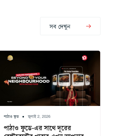
সব দেখুন
পাঠাও ফুড
জুলাই 2, 2026
পাঠাও ফুডে-এর সাথে দূরের