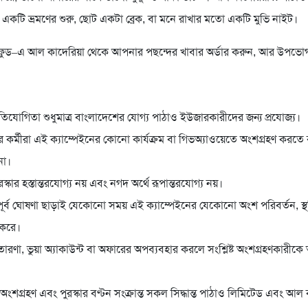
একটি ভ্রমণের শুরু, ছোট একটা ব্রেক, বা মনে রাখার মতো একটি মুভি নাইট।
ফুড–এ আল কাদেরিয়া থেকে আপনার পছন্দের খাবার অর্ডার করুন, আর উপভো
িযোগিতা শুধুমাত্র বাংলাদেশের যোগ্য পাঠাও ইউজারকারীদের জন্য প্রযোজ্য।
 কর্মীরা এই ক্যাম্পেইনের কোনো কার্যক্রম বা গিভঅ্যাওয়েতে অংশগ্রহণ করতে 
না।
কার হস্তান্তরযোগ্য নয় এবং নগদ অর্থে রূপান্তরযোগ্য নয়।
ূর্ব ঘোষণা ছাড়াই যেকোনো সময় এই ক্যাম্পেইনের যেকোনো অংশ পরিবর্তন, স
 করে।
ারণা, ভুয়া অ্যাকাউন্ট বা অফারের অপব্যবহার করলে সংশ্লিষ্ট অংশগ্রহণকারীক
 অংশগ্রহণ এবং পুরস্কার বণ্টন সংক্রান্ত সকল সিদ্ধান্ত পাঠাও লিমিটেড এবং আল ক