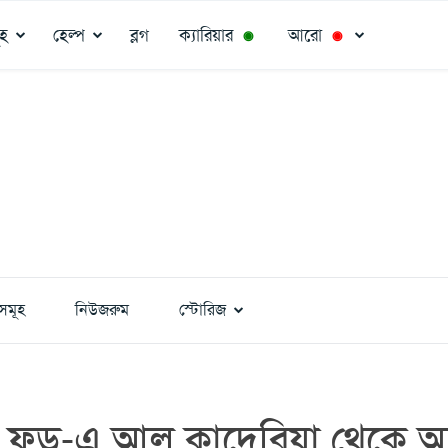
ূহ
হেল্প
ব্লগ
ক্যারিয়ার
আরো
◉
◉
সমূহ
নিউজরুম
স্টোরিজ
 ফুড-এ আল কাদেরিয়া থেকে অর