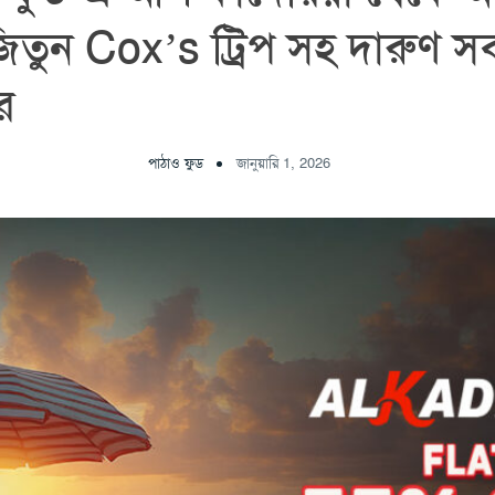
িতুন Cox’s ট্রিপ সহ দারুণ স
র
পাঠাও ফুড
জানুয়ারি 1, 2026