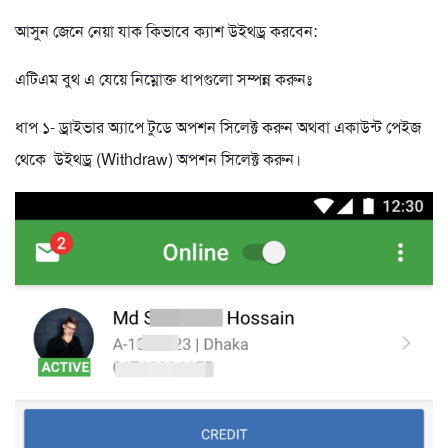
আসুন জেনে নেয়া যাক কিভাবে ক্যাশ উইথড্র করবেন:
এটিএম বুথ এ যেয়ে নিম্নোক্ত ধাপগুলো সম্পন্ন করুনঃ
ধাপ ১- ড্রাইভার অ্যাপে টুডে অপশন সিলেক্ট করুন অথবা একাউন্ট পেইজ
থেকে উইথড্র (Withdraw) অপশন সিলেক্ট করুন।