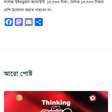
সর্বোচ্চ উইথড্রয়াল অ্যামাউন্ট ১০,০০০ টাকা। দৈনিক ১০,০০০ টাকার
বেশি উত্তোলন করতে পারবেন না।
Facebook
Mastodon
Email
Share
আরো পোষ্ট