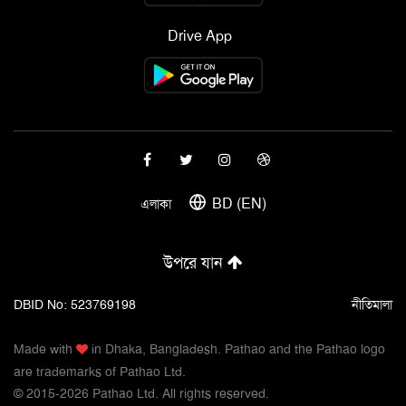
Drive App
BD (EN)
এলাকা
উপরে যান
DBID No: 523769198
নীতিমালা
Made with
in Dhaka, Bangladesh. Pathao and the Pathao logo
are trademarks of Pathao Ltd.
© 2015-2026 Pathao Ltd. All rights reserved.