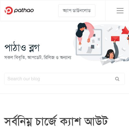
অ্যাপ ডাউনলোড
পাঠাও ব্লগ
সকল বিবৃতি, আপডেট, রিলিজ ও অন্যান্য
সর্বনিম্ন চার্জে ক্যাশ আউট