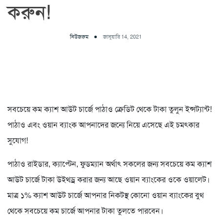
করুন!
নিউজরুম
জানুয়ারি 14, 2021
সবচেয়ে কম ক্যাশ আউট চার্জে পাঠাও ক্রেডিট থেকে টাকা তুলুন ইন্সট্যান্ট!
পাঠাও এবং ওয়ান ব্যাংক আপনাদের জন্যে নিয়ে এসেছে এই চমৎকার
সুযোগ!
পাঠাও রাইডার, ক্যাপ্টেন, ফুডম্যান অর্থাৎ সকলের জন্য সবচেয়ে কম ক্যাশ
আউট চার্জে টাকা উইথড্র করার জন্য আছে ওয়ান ব্যাংকের ওকে ওয়ালেট।
মাত্র ১% ক্যাশ আউট চার্জে আপনার নিকটস্থ কোনো ওয়ান ব্যাংকের বুথ
থেকে সবচেয়ে কম চার্জে আপনার টাকা তুলতে পারবেন।