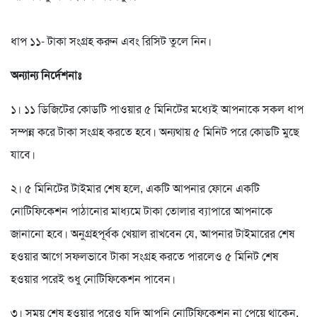
ধাপ ১১- টাকা সংগ্রহ করুন এবং রিসিট তুলে নিন।
অন্যান্য নির্দেশনাঃ
১। ১১ ডিজিটের কোডটি পাওয়ার ৫ মিনিটের মধ্যেই আপনাকে সকল ধাপ
সম্পন্ন করে টাকা সংগ্রহ করতে হবে। অন্যথায় ৫ মিনিট পরে কোডটি মুছে
যাবে।
২। ৫ মিনিটের টাইমার শেষ হলে, একটি আপনার ফোনে একটি
নোটিফিকেশন পাঠানোর মাধ্যমে টাকা তোলার ব্যাপারে আপনাকে
জানানো হবে। অনুগ্রহপূর্বক খেয়াল রাখবেন যে, আপনার টাইমারের শেষ
হওয়ার আগে সফলভাবে টাকা সংগ্রহ করতে পারলেও ৫ মিনিট শেষ
হওয়ার পরেই শুধু নোটিফিকেশন পাবেন।
৩। সময় শেষ হওয়ার পরেও যদি আপনি নোটিফিকেশন না পেয়ে থাকেন,