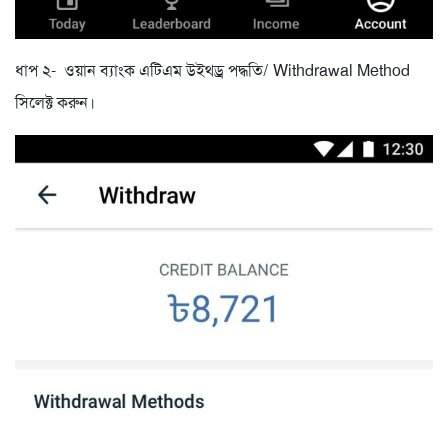
ধাপ ২- ওয়ান ব্যাংক এটিএম উইথড্র পদ্ধতি/ Withdrawal Method
সিলেক্ট করুন।