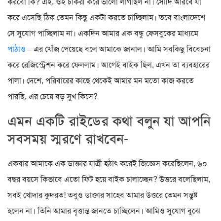
করবো কি? এই, ওই চাকরী করে ভালো লাগছিল না। সৌদি আরবে যা
করে এসেছি ঠিক তেমন কিছু একটা করতে চাচ্ছিলাম। তবে বাংলাদেশে
সে সুযোগ পাচ্ছিলাম না। একদিন আমার এক বন্ধু ফেসবুকের মাধ্যমে
পাঠাও
– এর খোঁজ পেয়েছে বলে আমাকে জানাল। আমি সবকিছু বিবেচনা
করে রেজিস্ট্রেশন করে ফেললাম। আগেই বাইক ছিল, এখন তা ব্যবহারের
পালা। দেশে, পরিবারের কাছে থেকেই আমার মন মতো কাজ করতে
পারছি, এর চেয়ে বড় সুখ কিসে?
এমন একটি রাইডের কথা বলুন যা আপনি
সবসময় স্মরণে রাখবেন-
একবার আমাকে এক ডাক্তার যাত্রী হঠাৎ করেই জিজ্ঞেস করেছিলেন, ৬০
বছর বয়সে কিভাবে এতো ফিট হয়ে বাইক চালাচ্ছেন? উত্তরে বলেছিলাম,
সবই খোদার কুদরত! তবুও ডাক্তার সাহেব আমার উত্তরে তেমন সন্তুষ্ট
হলেন না। তিনি আমার বৃত্তান্ত জানতে চাচ্ছিলেন। আমিও সুযোগ বুঝে