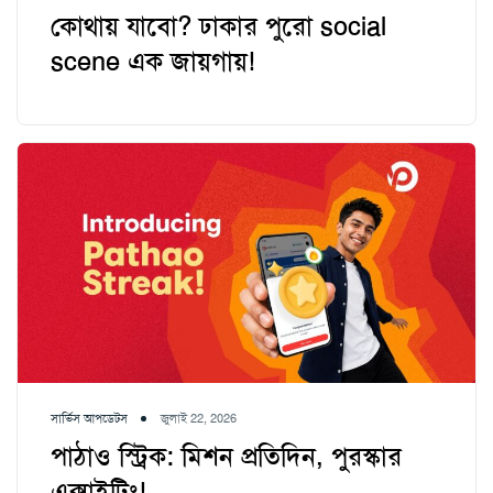
কোথায় যাবো? ঢাকার পুরো social
scene এক জায়গায়!
সার্ভিস আপডেটস
জুলাই 22, 2026
পাঠাও স্ট্রিক: মিশন প্রতিদিন, পুরস্কার
এক্সাইটিং!