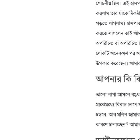
শোচনীয় ছিল। এই হাসপা
করলাম তার মাকে ঠিকঠা
পড়তে লাগলাম। হাসপাতা
করতে লাগলেন তাই আমা
অপরিচিত বা অপরিচিত ক
লোকটি অনেকক্ষণ পর আ
উপকার করেছেন। আমার 
আপনার কি বি
ভালো লাগা আসলে রঙধন
মাঝেমধ্যে বিবাদ লেগে
চড়বে, আর মলিন জামাকা
কারণে চালাচ্ছেন? আমা