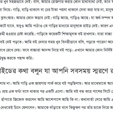
ত্তর খুব সহজভাবে দেই। বলি, আমার রোজগার করার কোন মাথাব্যথা নেই, তবে
বা দিয়ে। গাড়ি, বাড়ি থাকলে বা ঢের টাকা পয়সা থাকলে সেবা করা যায় না, মান
কুসংস্কার। আমার কোন অভাব নেই। বাড়ি আছে, গাড়িও আছে। যা অর্থ-সম্পদ
েটে যাবে, তবুও আমি পাঠাও-তে গাড়ির মাধ্যমে মানুষকে রাইড দেই। কারণ 
রমী হওয়ার চেষ্টা করেছি। গাড়িতে কয়েকটি শিক্ষামূলক বই রাখলাম। যারা বাচ্চ
োষ বই দেই পড়তে। আমি বই দেবার সময় খুব বিনয়ীভাবে বলি, পড়তে পারেন! 
েখে রেখে দেয়। তবে বাচ্চারা আনন্দ নিয়ে বই পড়ে। এখানে আমার কোন নির্দিষ্ট
্বুদ্ধ করতে পছন্দ করি।
ইডের কথা বলুন যা আপনি সবসময় স্মরণে 
িলাম না। আমি গাড়ি এক জায়গায় পার্ক করে বই পড়ছিলাম। আর মাঝেমাঝে অ্যাপ
 প্রায় এক ঘণ্টা বসে থাকার পর একটি এলো। আমি বই বন্ধ করে পাশের সিটে র
 হাঁপাতে জিজ্ঞেস করলেন আমি আশেপাশে আছি কি না। কথাবার্তা সেরে আমি
েখতেই চিনে ফেললেন। আমাকে দাঁড়াতে বলে কিছুক্ষণ পর তাঁর মাকে নিয়ে আ