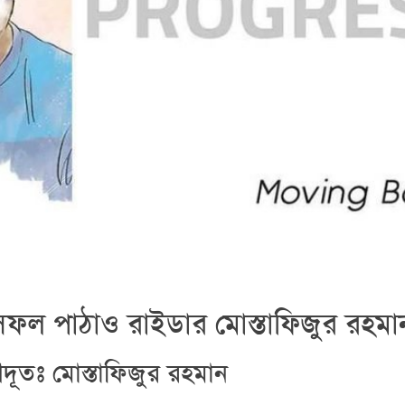
ল পাঠাও রাইডার মোস্তাফিজুর রহমা
গ্রদূতঃ মোস্তাফিজুর রহমান