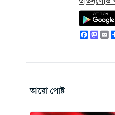
ডাউনলোড প
Faceb
Mas
E
আরো পোষ্ট