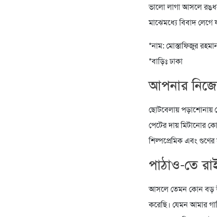
ভালো লাগা আসলে রঙধন
মাঝেমধ্যে বিবাদ লেগে 
*নাম: মোস্তাফিজুর রহমা
*বাড়িঃ ঢাকা
আপনার নিজের 
ছোটবেলায় পড়াশোনায় তে
পেটের দায় মিটানোর কোন
শিল্পপ্রেমিক এবং গুণে
পাঠাও-তে রাই
আসলে তেমন কোন বড় উদ্
করেছি। যেমন আমার গাড়