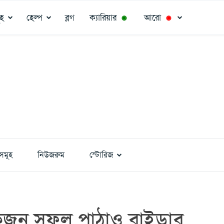
ূহ
হেল্প
ব্লগ
ক্যারিয়ার
আরো
◉
◉
সমূহ
নিউজরুম
স্টোরিজ
জন সফল পাঠাও রাইডার