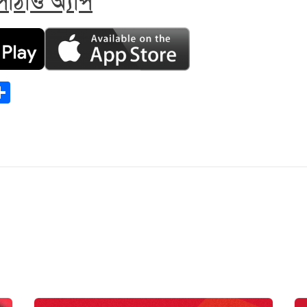
াঠাও অ্যাপ
ook
todon
mail
Share