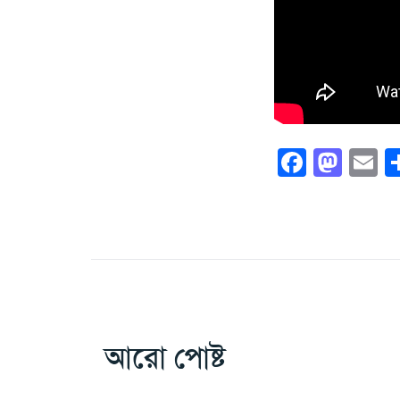
Faceb
Mas
E
আরো পোষ্ট