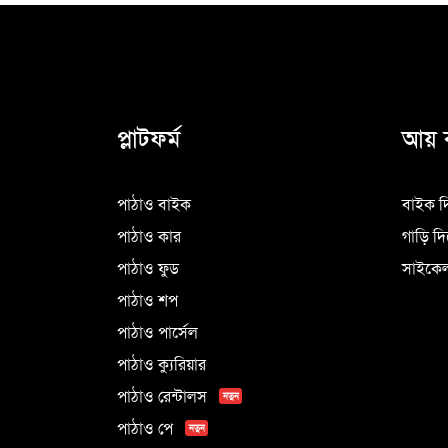
প্লাটফর্ম
আয় 
পাঠাও বাইক
বাইক দ
পাঠাও কার
গাড়ি দ
পাঠাও ফুড
সাইকেল
পাঠাও শপ
পাঠাও পার্সেল
পাঠাও ক্যুরিয়ার
পাঠাও রেন্টালস
নতুন
পাঠাও পে
নতুন