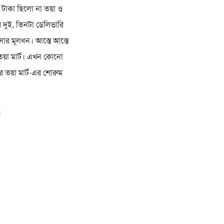
র টাকা ছিলো না তয়া ও
 দুই, তিনটা ডেলিভারি
ার মূলধন। আস্তে আস্তে
 তয়া মার্ট। এখন কোনো
ে তয়া মার্ট-এর শোরুম
।