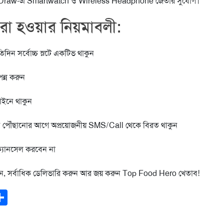
le Draw-এ Smartwatch ও Wireless Headphone জেতার সুযোগ।
া হওয়ার নিয়মাবলী:
তিদিন সর্বোচ্চ স্লটে একটিভ থাকুন
পন্ন করুন
াইনে থাকুন
 পৌঁছানোর আগে অপ্রয়োজনীয় SMS/Call থেকে বিরত থাকুন
র ক্যানসেল করবেন না
ুন, সর্বাধিক ডেলিভারি করুন আর জয় করুন Top Food Hero খেতাব!
ook
todon
mail
Share