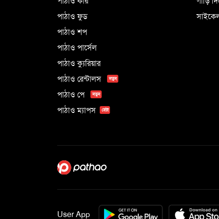
পাঠাও কার
গাড়ি দ
পাঠাও ফুড
সাইকেল
পাঠাও শপ
পাঠাও পার্সেল
পাঠাও ক্যুরিয়ার
পাঠাও রেন্টালস
নতুন
পাঠাও পে
নতুন
পাঠাও ম্যাপস
বেটা
User App