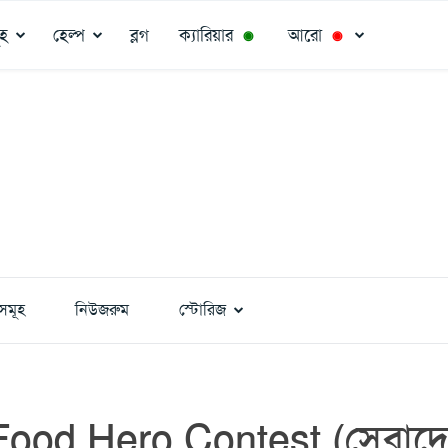
ূহ
হেল্প
ব্লগ
ক্যারিয়ার
আরো
◉
◉
সমূহ
নিউজরুম
স্টোরিজ
Food Hero Contest (সেরাদ