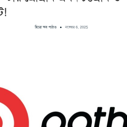
ে!
হিরো অব পাঠাও
নভেম্বর 6, 2025