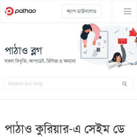
অ্যাপ ডাউনলোড
পাঠাও ব্লগ
সকল বিবৃতি, আপডেট, রিলিজ ও অন্যান্য
পাঠাও কুরিয়ার-এ সেইম ডে