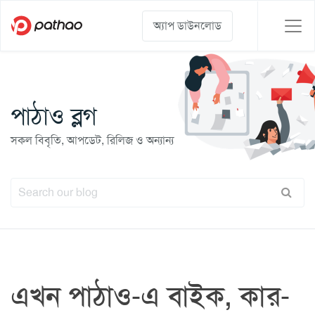
অ্যাপ ডাউনলোড
পাঠাও ব্লগ
সকল বিবৃতি, আপডেট, রিলিজ ও অন্যান্য
এখন পাঠাও-এ বাইক, কার-