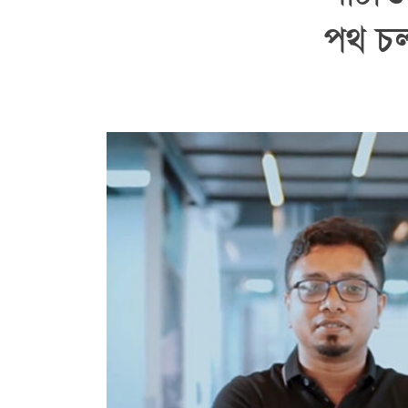
পথ চল