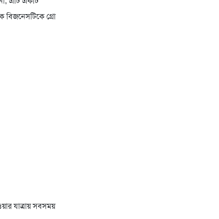
 না, এটি একটি
কে বিজনেসটিকে গ্রো
়ার যাত্রায় সবসময়