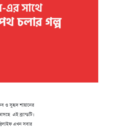
িব ও সুহৃদ শায়ানের
আসছে এই ব্র্যান্ডটি।
ব্রিলাইফ এখন সবার