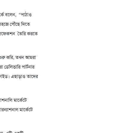
র্কে বলেন, “পাঠাও
 সহজে পৌঁছে দিতে
যাটিসফেকশন তৈরি করতে
 শুরু করি, তখন আমরা
া ডেলিভারি পার্টনার
সফাইড। এছাড়াও তাদের
াশনালি মার্কেটে
ারন্যাশনাল মার্কেটে