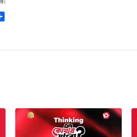
ার।
ook
todon
mail
Share