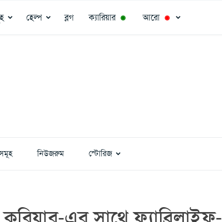
ূহ
হেল্প
ব্লগ
ক্যারিয়ার
আরো
◉
◉
সমূহ
নিউজরুম
স্টোরিজ
 কুরিয়ার-এর সাথে ফ্যাব্রিলাইফ