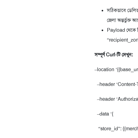
সঠিকভাবে ডেলিভার
জেলা অন্তর্ভুক্ত 
Payload থেকে ন
“recipient_zon
সম্পূর্ণ Curl-টি দেখুন:
–location ‘{{base_ur
–header ‘Content-Ty
–header ‘Authorizat
–data ‘{
“store_id”: {{merch