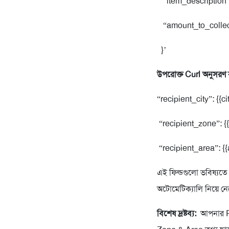
“item_description”: 
“amount_to_collec
}’
উপরোক্ত Curl অনুসরণ 
“recipient_city”: {{ci
“recipient_zone”: {
“recipient_area”: {{
এই ফিল্ডগুলো ভবিষ্যতে
অটোমেটিক্যালি নিয়ে ন
বিশেষ দ্রষ্টব্য:
আপনার Pay