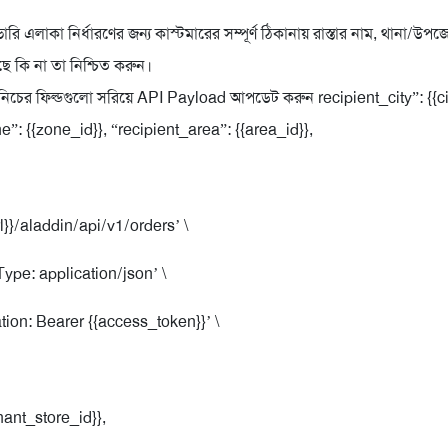
ি এলাকা নির্ধারণের জন্য কাস্টমারের সম্পূর্ণ ঠিকানায় রাস্তার নাম, থানা/উ
আছে কি না তা নিশ্চিত করুন।
িচের ফিল্ডগুলো সরিয়ে API Payload আপডেট করুন recipient_city”: {{ci
e”: {{zone_id}}, “recipient_area”: {{area_id}},
l}}/aladdin/api/v1/orders’ \
pe: application/json’ \
ion: Bearer {{access_token}}’ \
ant_store_id}},