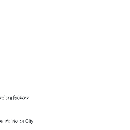
অর্ডারের ডিটেইলস
্যাপিং হিসেবে City,