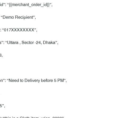
”: “{{merchant_order_id}}”,
 “Demo Recipient”,
”: “017XXXXXXXX”,
: “Uttara , Sector -24, Dhaka”,
8,
n”: “Need to Delivery before 5 PM”,
,
5”,