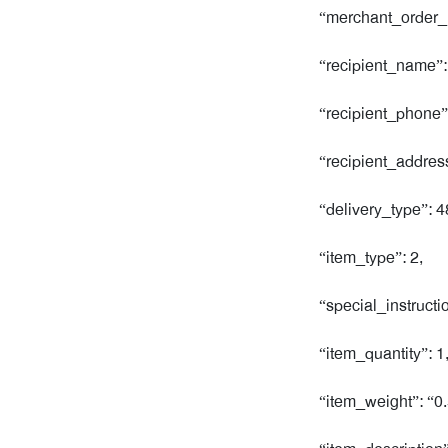
“merchant_order_id
“recipient_name”:
“recipient_phone
“recipient_address”
“delivery_type”: 4
“item_type”: 2,
“special_instructio
“item_quantity”: 1
“item_weight”: “0.